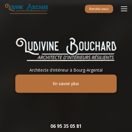
Aller
au
Rendez-vous
contenu
principal
Architecte d'intérieur à Bourg-Argental
En savoir plus
06 95 35 05 81