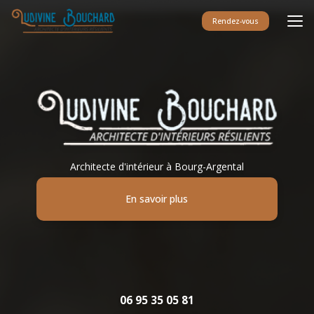
Aller
au
Rendez-vous
contenu
principal
Architecte d'intérieur à Bourg-Argental
En savoir plus
06 95 35 05 81