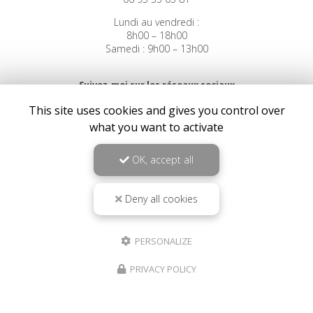
Lundi au vendredi :
8h00 – 18h00
Samedi : 9h00 – 13h00
Suivez-moi sur les réseaux sociaux
This site uses cookies and gives you control over
what you want to activate
OK, accept all
Deny all cookies
Envoyez un message
Nom Prénom
PERSONALIZE
PRIVACY POLICY
Société
Email