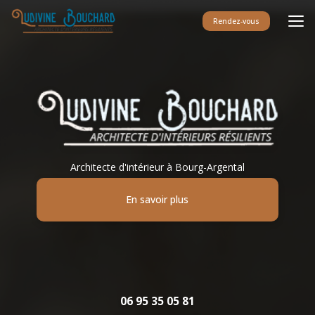
Aller
au
Rendez-vous
contenu
principal
Architecte d'intérieur à Bourg-Argental
En savoir plus
06 95 35 05 81