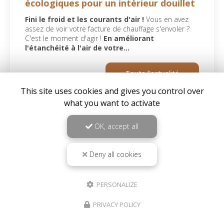
écologiques pour un intérieur douillet
Fini le froid et les courants d'air !
Vous en avez
assez de voir votre facture de chauffage s'envoler ?
C'est le moment d'agir !
En améliorant
l'étanchéité à l'air de votre…
Toute l'actualité
This site uses cookies and gives you control over
what you want to activate
OK, accept all
Deny all cookies
PERSONALIZE
Architecte d'intérieur à Bourg-Argental
42220 Bourg-Argental
PRIVACY POLICY
06 95 35 05 81