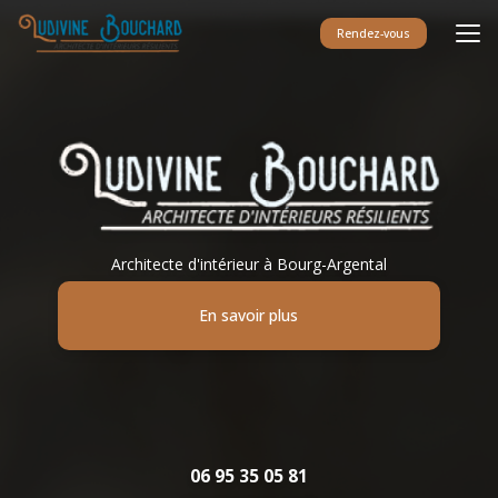
Aller
au
Rendez-vous
contenu
principal
Architecte d'intérieur à Bourg-Argental
En savoir plus
06 95 35 05 81