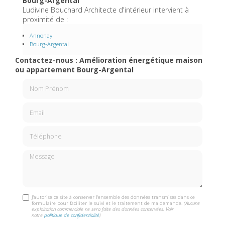
Bourg-Argental
Ludivine Bouchard Architecte d'intérieur intervient à
proximité de :
Annonay
Bourg-Argental
Contactez-nous : Amélioration énergétique maison
ou appartement Bourg-Argental
Nom Prénom
Email
Téléphone
Message
J'autorise ce site à conserver l'ensemble des données transmises dans ce
formulaire pour faciliter le suivi et le traitement de ma demande.
(Aucune
exploitation commerciale ne sera faite des données concervées. Voir
notre
politique de confidentialité
)