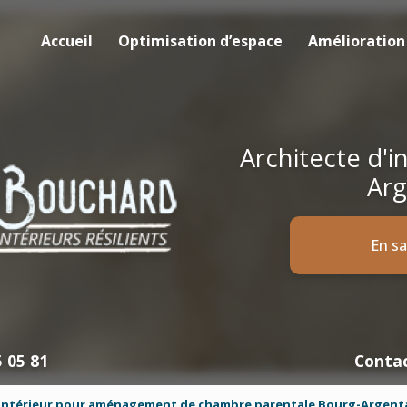
pale
Accueil
Optimisation d’espace
Amélioration 
Architecte d'i
Arg
En sa
5 05 81
Conta
'intérieur pour aménagement de chambre parentale Bourg-Argent