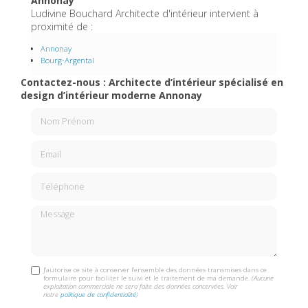
Annonay
Ludivine Bouchard Architecte d'intérieur intervient à
proximité de :
Annonay
Bourg-Argental
Contactez-nous : Architecte d’intérieur spécialisé en
design d’intérieur moderne Annonay
Nom Prénom
Email
Téléphone
Message
J'autorise ce site à conserver l'ensemble des données transmises dans ce
formulaire pour faciliter le suivi et le traitement de ma demande.
(Aucune
exploitation commerciale ne sera faite des données concervées. Voir
notre
politique de confidentialité
)