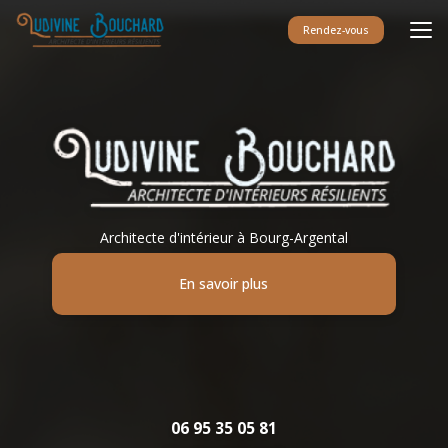
Aller
au
Rendez-vous
contenu
principal
Architecte d'intérieur à Bourg-Argental
En savoir plus
06 95 35 05 81