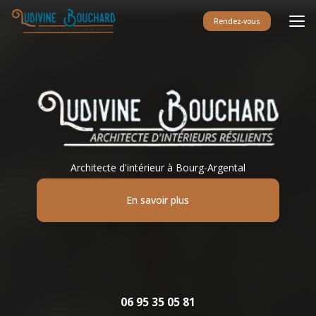
Aller
au
Rendez-vous
contenu
principal
Architecte d'intérieur à Bourg-Argental
En savoir plus
06 95 35 05 81