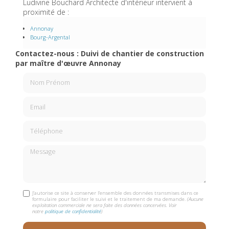
Ludivine Bouchard Architecte d'intérieur intervient à
proximité de :
Annonay
Bourg-Argental
Contactez-nous : Duivi de chantier de construction
par maître d'œuvre Annonay
Nom Prénom
Email
Téléphone
Message
J'autorise ce site à conserver l'ensemble des données transmises dans ce
formulaire pour faciliter le suivi et le traitement de ma demande.
(Aucune
exploitation commerciale ne sera faite des données concervées. Voir
notre
politique de confidentialité
)