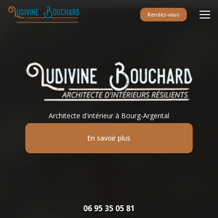
Aller
au
Rendez-vous
contenu
principal
Architecte d'intérieur à Bourg-Argental
En savoir plus
06 95 35 05 81