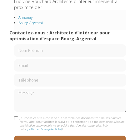
Ludivine Bouchard Architecte d'intérieur intervient à
proximité de :
Annonay
Bourg-Argental
Contactez-nous : Architecte d’intérieur pour
optimisation d’espace Bourg-Argental
Nom Prénom
Email
Téléphone
Message
J'autorise ce site à conserver l'ensemble des données transmises dans ce
formulaire pour faciliter le suivi et le traitement de ma demande.
(Aucune
exploitation commerciale ne sera faite des données concervées. Voir
notre
politique de confidentialité
)