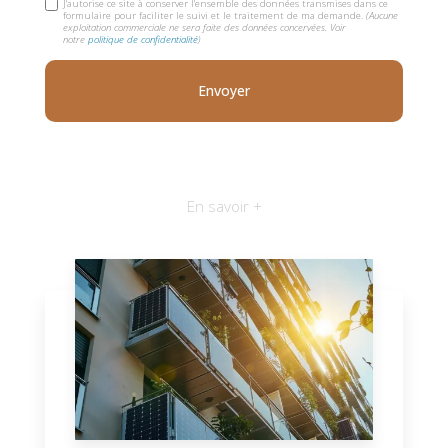
J'autorise ce site à conserver l'ensemble des données transmises dans ce
formulaire pour faciliter le suivi et le traitement de ma demande.
(Aucune
exploitation commerciale ne sera faite des données concervées. Voir
notre
politique de confidentialité
)
En savoir +