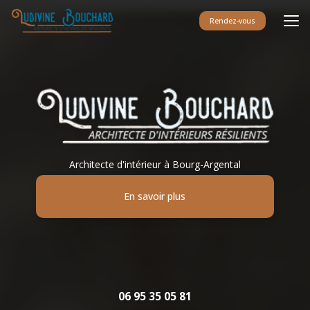
Aller
au
Rendez-vous
contenu
principal
Architecte d'intérieur à Bourg-Argental
En savoir plus
06 95 35 05 81